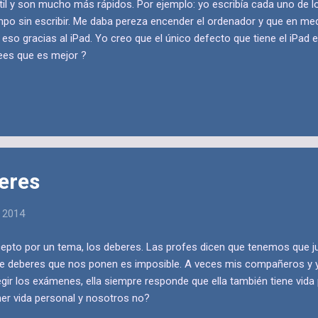
til y son mucho más rápidos. Por ejemplo: yo escribía cada uno de 
o sin escribir. Me daba pereza encender el ordenador y que en me
so gracias al iPad. Yo creo que el único defecto que tiene el iPad 
ees que es mejor ?
beres
, 2014
cepto por un tema, los deberes. Las profes dicen que tenemos que jug
 de deberes que nos ponen es imposible. A veces mis compañeros y
gir los exámenes, ella siempre responde que ella también tiene vida
ner vida personal y nosotros no?