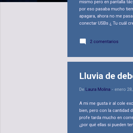
mismo pero en pantalla tác
por eso pasaba mucho tiemp
apagara, ahora no me pasa e
conectar USBs ¿ Tu cuál cr
2 comentarios
Lluvia de de
De
Laura Molina
-
enero 28
A mi me gusta ir al cole ex
bien, pero con la cantidad
profe tarda mucho en corre
¿por qué ellas si pueden te