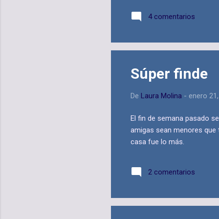
4 comentarios
Súper finde
De
Laura Molina
-
enero 21
El fin de semana pasado se
amigas sean menores que tu,
casa fue lo más.
2 comentarios