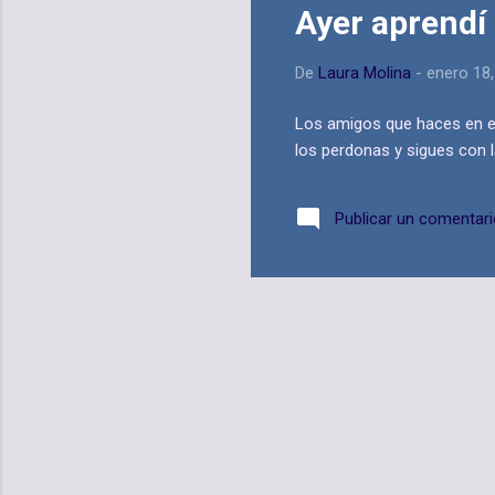
Ayer aprendí 
De
Laura Molina
-
enero 18
Los amigos que haces en el
los perdonas y sigues con l
Publicar un comentar