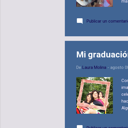
más
nos
Publicar un comentar
Mi graduació
De
Laura Molina
-
agosto 0
Com
ima
cel
hac
Alg
no 
ami