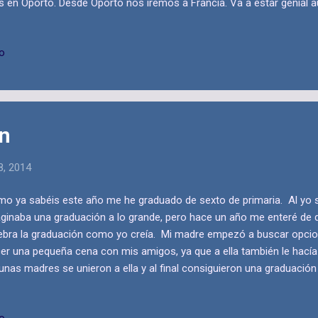
 en Oporto. Desde Oporto nos iremos a Francia. Va a estar genial
 lo vamos a pasar genial. Aquí os dejo una foto familiar en Madrid Rí
io
n
8, 2014
o ya sabéis este año me he graduado de sexto de primaria. Al yo 
ginaba una graduación a lo grande, pero hace un año me enteré de
ebra la graduación como yo creía. Mi madre empezó a buscar opci
er una pequeña cena con mis amigos, ya que a ella también le hacía il
unas madres se unieron a ella y al final consiguieron una graduación 
fue lo que yo me imaginaba hace unos años, fue aún mejor, porque 
gos estaban allí con migo.