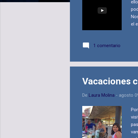
ell
pod
Nos
el 
cha
mon
1 comentario
to 
who
Vacaciones c
De
Laura Molina
-
agosto 0
Por
vis
pas
vam