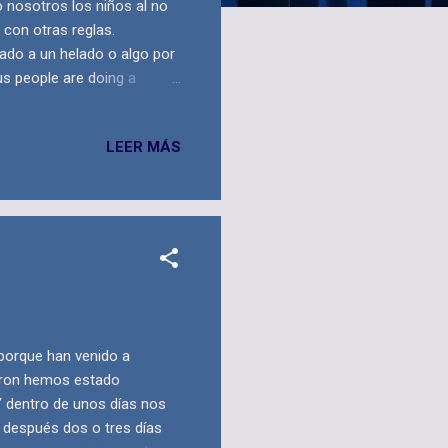
 nosotros los niños al no
 con otras reglas.
tado a un helado o algo por
us people are doing a
ice, then they donate
t easy so we have decided
LEER MÁS
allenge or invite the person
here it is the video.
 porque han venido a
garon hemos estado
 dentro de unos días nos
 después dos o tres días