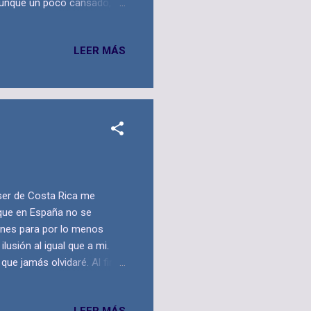
 aunque un poco cansado,
o.
LEER MÁS
ser de Costa Rica me
 que en España no se
ones para por lo menos
usión al igual que a mi.
que jamás olvidaré. Al final
mi familia y mis mejores
LEER MÁS