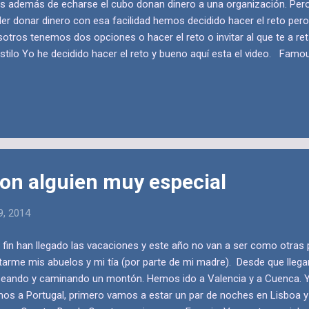
os además de echarse el cubo donan dinero a una organización. Pero
er donar dinero con esa facilidad hemos decidido hacer el reto pero
otros tenemos dos opciones o hacer el reto o invitar al que te a re
estilo Yo he decidido hacer el reto y bueno aquí esta el video. Famo
llenge that consist of throwing yourself a bucket of cold water with 
ey to a non for profit organization. But we can’t donate money tha
do the challenge but with other rules. We have two options, do the ch
 challenged you for an ice cream. I have made the challenge and well 
on alguien muy especial
9, 2014
 fin han llegado las vacaciones y este año no van a ser como otras
itarme mis abuelos y mi tía (por parte de mi madre). Desde que lle
eando y caminando un montón. Hemos ido a Valencia y a Cuenca. Y
os a Portugal, primero vamos a estar un par de noches en Lisboa y