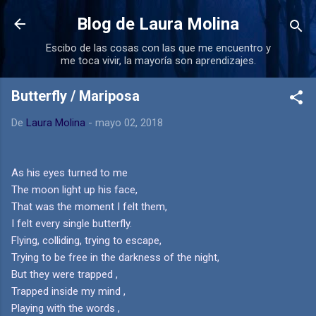
Ir al contenido principal
Blog de Laura Molina
Escibo de las cosas con las que me encuentro y
me toca vivir, la mayoría son aprendizajes.
Butterfly / Mariposa
De
Laura Molina
-
mayo 02, 2018
As his eyes turned to me
The moon light up his face,
That was the moment I felt them,
I felt every single butterfly.
Flying, colliding, trying to escape,
Trying to be free in the darkness of the night,
But they were trapped ,
Trapped inside my mind ,
Playing with the words ,